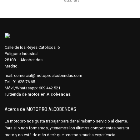
ads
,
art
Calle de los Reyes Católicos, 6
Poligono Industrial
28108 – Alcobendas
Madrid.
mail:
comercial@motoproalcobendas.com
Tel.:
91 628 76 65
Móvil/Whatasapp:
609 442 521
Tu tienda de
motos en Alcobendas
.
Acerca de MOTOPRO ALCOBENDAS
En motopro nos gusta trabajar para dar el máximo servicio al cliente.
Para ello nos formamos, y tenemos los últimos componentes para tu
moto y no está de más decir que tenemos mucha experiencia