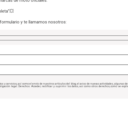
marcas de moto oficiales:
leta”💥
 formulario y te llamamos nosotros:
os y servicios, así como el envío de nuestros artículos del blog, el aviso de nuevas actividades, algunas 
igación legal. Derechos: Acceder, rectificar y suprimir los datos, así como otros derechos, como se expl