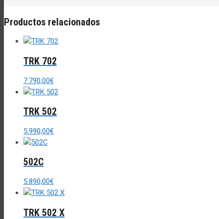
Productos relacionados
TRK 702
7.790,00
€
TRK 502
5.990,00
€
502C
5.890,00
€
TRK 502 X