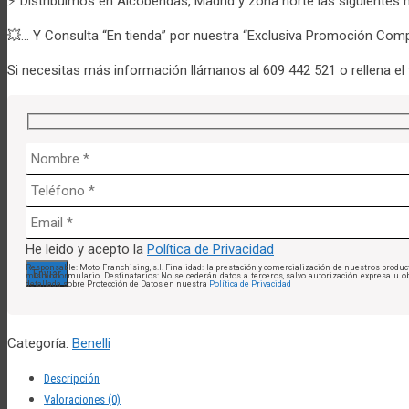
⚡ Distribuimos en Alcobendas, Madrid y zona norte las siguientes 
💥… Y Consulta “En tienda” por nuestra “Exclusiva Promoción Comp
Si necesitas más información llámanos al 609 442 521 o rellena el
He leido y acepto la
Política de Privacidad
Responsable: Moto Franchising, s.l. Finalidad: la prestación y comercialización de nuestros product
mismo formulario. Destinatarios: No se cederán datos a terceros, salvo autorización expresa u obl
detallada sobre Protección de Datos en nuestra
Política de Privacidad
Categoría:
Benelli
Descripción
Valoraciones (0)