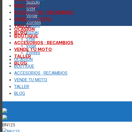
Suzuki
Kymco
BOUTIQUE
SYM
Honda
ACCESORIOS · RECAMBIOS
Voge
Macbor
VENDE TU MOTO
Zontes
Piaggio
TALLER
OCASION
Suzuki
BLOG
BOUTIQUE
SYM
ACCESORIOS · RECAMBIOS
Voge
VENDE TU MOTO
Zontes
TALLER
OCASION
BLOG
BOUTIQUE
ACCESORIOS · RECAMBIOS
VENDE TU MOTO
TALLER
BLOG
‹
Back to previous page
BN125