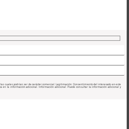
de las cuales podrían ser de carácter comercial. Legitimación: Consentimiento del interesado en este
ica en la información adicional. Información adicional: Puede consultar la información adicional y