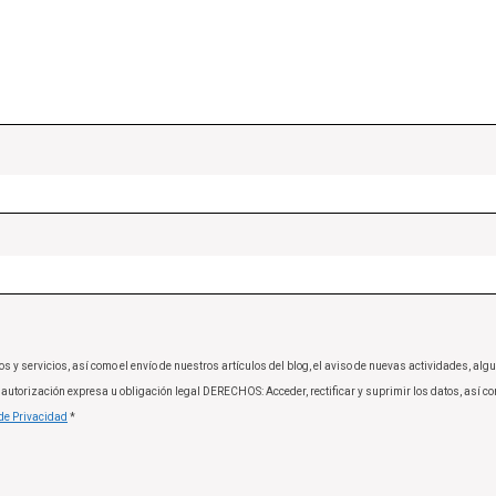
 servicios, así como el envío de nuestros artículos del blog, el aviso de nuevas actividades, al
utorización expresa u obligación legal DERECHOS: Acceder, rectificar y suprimir los datos, así co
 de Privacidad
*