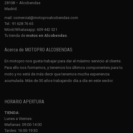
28108 – Alcobendas
Madrid.
mail:
comercial@motoproalcobendas.com
Tel.:
91 628 76 65
Móvil/Whatasapp:
609 442 521
Tu tienda de
motos en Alcobendas
.
Acerca de MOTOPRO ALCOBENDAS
En motopro nos gusta trabajar para dar el máximo servicio al cliente.
Para ello nos formamos, y tenemos los últimos componentes para tu
moto y no está de más decir que tenemos mucha experiencia
acumulada. Más de 30 años trabajando día a día en este sector.
HORARIO APERTURA
TIENDA:
Lunes a Viernes:
Mañanas: 09:00-14:00
Tardes: 16:00-19:30