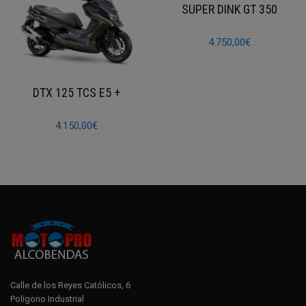
SUPER DINK GT 350
4.750,00
€
DTX 125 TCS E5 +
4.150,00
€
Calle de los Reyes Católicos, 6
Poligono Industrial