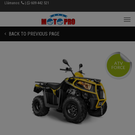
Llámanos:
|
609 442 521
BACK TO PREVIOUS PAGE
ATV
FORCE