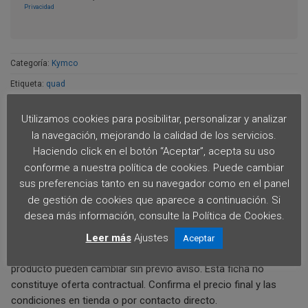
Privacidad
Categoría:
Kymco
Etiqueta:
quad
Utilizamos cookies para posibilitar, personalizar y analizar
la navegación, mejorando la calidad de los servicios.
Haciendo click en el botón “Aceptar”, acepta su uso
conforme a nuestra política de cookies. Puede cambiar
DESCRIPCIÓN
sus preferencias tanto en su navegador como en el panel
de gestión de cookies que aparece a continuación. Si
DESCRIPCIÓN
desea más información, consulte la Política de Cookies.
Aviso importante:
Precio orientativo salvo error tipográfico.
Leer más
Ajustes
Aceptar
La información, disponibilidad, imágenes y características del
producto pueden cambiar sin previo aviso. Esta ficha no
constituye oferta contractual. Confirma el precio final y las
condiciones en tienda o por contacto directo.