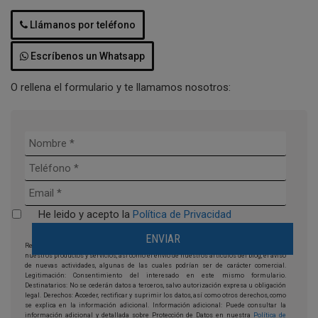
Llámanos por teléfono
Escríbenos un Whatsapp
O rellena el formulario y te llamamos nosotros:
He leido y acepto la
Política de Privacidad
Responsable: Moto Franchising, s.l. Finalidad: la prestación y comercialización de
nuestros productos y servicios, así como el envío de nuestros artículos del blog, el aviso
de nuevas actividades, algunas de las cuales podrían ser de carácter comercial.
Legitimación: Consentimiento del interesado en este mismo formulario.
Destinatarios: No se cederán datos a terceros, salvo autorización expresa u obligación
legal. Derechos: Acceder, rectificar y suprimir los datos, así como otros derechos, como
se explica en la información adicional. Información adicional: Puede consultar la
información adicional y detallada sobre Protección de Datos en nuestra
Política de