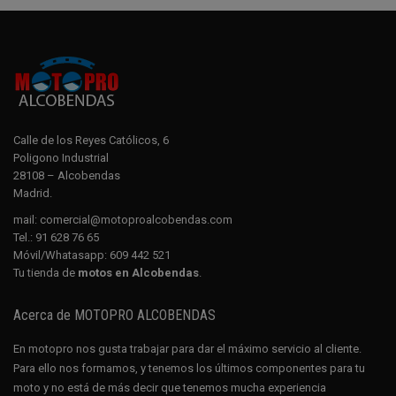
9.999,00€.
8.999,00€.
2.999,00€.
2.599,0
Calle de los Reyes Católicos, 6
Poligono Industrial
28108 – Alcobendas
Madrid.
mail:
comercial@motoproalcobendas.com
Tel.:
91 628 76 65
Móvil/Whatasapp:
609 442 521
Tu tienda de
motos en Alcobendas
.
Acerca de MOTOPRO ALCOBENDAS
En motopro nos gusta trabajar para dar el máximo servicio al cliente.
Para ello nos formamos, y tenemos los últimos componentes para tu
moto y no está de más decir que tenemos mucha experiencia