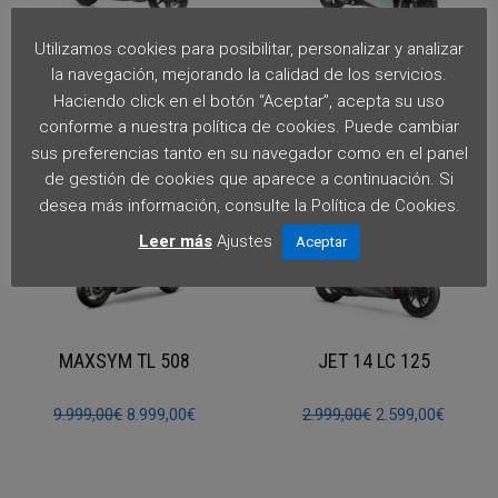
Utilizamos cookies para posibilitar, personalizar y analizar
SYMPHONY SR 125
CRUISYM ALPHA 125
la navegación, mejorando la calidad de los servicios.
Haciendo click en el botón “Aceptar”, acepta su uso
2.299,00
€
4.499,00
€
conforme a nuestra política de cookies. Puede cambiar
sus preferencias tanto en su navegador como en el panel
de gestión de cookies que aparece a continuación. Si
desea más información, consulte la Política de Cookies.
Leer más
Ajustes
Aceptar
MAXSYM TL 508
JET 14 LC 125
El
El
El
El
9.999,00
€
8.999,00
€
2.999,00
€
2.599,00
€
precio
precio
precio
precio
original
actual
original
actual
era:
es:
era:
es: