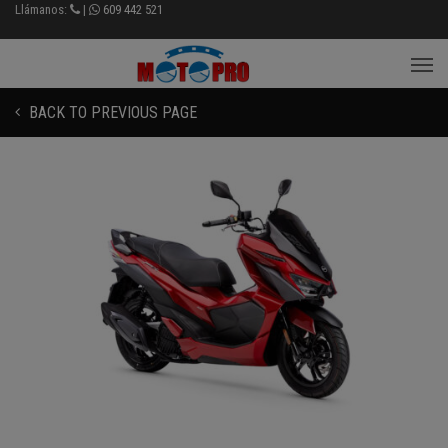
Llámanos:
|
609 442 521
BACK TO PREVIOUS PAGE