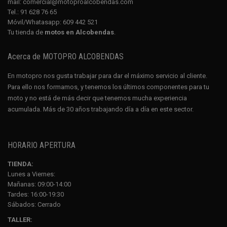
mail:
comercial@motoproalcobendas.com
Tel.:
91 628 76 65
Móvil/Whatasapp:
609 442 521
Tu tienda de
motos en Alcobendas
.
Acerca de MOTOPRO ALCOBENDAS
En motopro nos gusta trabajar para dar el máximo servicio al cliente.
Para ello nos formamos, y tenemos los últimos componentes para tu
moto y no está de más decir que tenemos mucha experiencia
acumulada. Más de 30 años trabajando día a día en este sector.
HORARIO APERTURA
TIENDA:
Lunes a Viernes:
Mañanas: 09:00-14:00
Tardes: 16:00-19:30
Sábados:
Cerrado
TALLER: