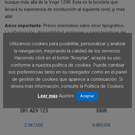
busque más allá de la Voge 125R. Esta es la bicicleta que
llevará tu experiencia de conducción al siguiente nivel, ¡y más
allá!
Aviso importante:
Precio orientativo salvo error tipográfico.
La información, disponibilidad, imágenes y características del
producto pueden cambiar sin previo aviso. Esta ficha no
Utilizamos cookies para posibilitar, personalizar y analizar
constituye oferta contractual. Confirma el precio final y las
la navegación, mejorando la calidad de los servicios.
condiciones en tienda o por contacto directo.
Haciendo click en el botón “Aceptar”, acepta su uso
conforme a nuestra política de cookies. Puede cambiar
sus preferencias tanto en su navegador como en el panel
de gestión de cookies que aparece a continuación. Si
PRODUCTOS RELACIONADOS
desea más información, consulte la Política de Cookies.
Leer más
Ajustes
Aceptar
SR1 ADV 125
300R
2.987,00
€
4.489,00
€