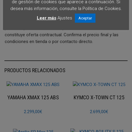
de gestión de cookies que aparece a continuación. Si
querrás Perder!!
desea más información, consulte la Política de Cookies.
Aviso importante:
Precio orientativo salvo error tipográfico.
Leer más
Ajustes
Aceptar
La información, disponibilidad, imágenes y características del
producto pueden cambiar sin previo aviso. Esta ficha no
constituye oferta contractual. Confirma el precio final y las
condiciones en tienda o por contacto directo.
PRODUCTOS RELACIONADOS
YAMAHA XMAX 125 ABS
KYMCO X-TOWN CT 125
2.299,00
€
2.699,00
€