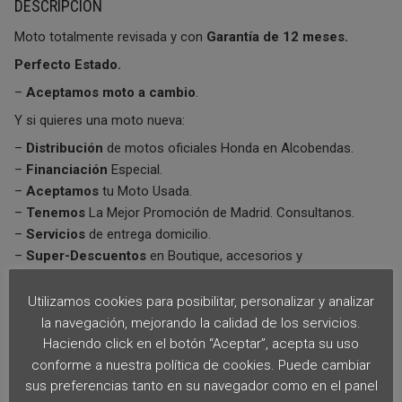
DESCRIPCIÓN
Moto totalmente revisada y con
Garantía de 12 meses.
Perfecto Estado.
–
Aceptamos moto a cambio
.
Y si quieres una moto nueva:
–
Distribución
de motos oficiales Honda en Alcobendas.
–
Financiación
Especial.
–
Aceptamos
tu Moto Usada.
–
Tenemos
La Mejor Promoción de Madrid. Consultanos.
–
Servicios
de entrega domicilio.
–
Super-Descuentos
en Boutique, accesorios y
mantenimiento.
–
Distribuimos
Oficialmente las Marcas:
Utilizamos cookies para posibilitar, personalizar y analizar
la navegación, mejorando la calidad de los servicios.
Aprilia, Honda, Yamaha, Suzuki, Kawasaki, Piaggio, Vespa,
Haciendo click en el botón “Aceptar”, acepta su uso
Peugeot, kymco, Derbi y Sym.
conforme a nuestra política de cookies. Puede cambiar
… Y Consultanos “En tienda” por nuestra
“Exclusiva
sus preferencias tanto en su navegador como en el panel
Promoción Completa”
para el Motorista en Madrid…. No te la