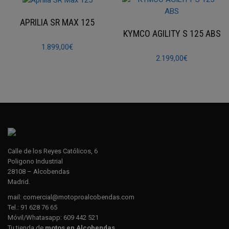
APRILIA SR MAX 125
KYMCO AGILITY S 125 ABS
1.899,00
€
2.199,00
€
Calle de los Reyes Católicos, 6
Poligono Industrial
28108 – Alcobendas
Madrid.
mail:
comercial@motoproalcobendas.com
Tel.:
91 628 76 65
Móvil/Whatasapp:
609 442 521
Tu tienda de
motos en Alcobendas
.