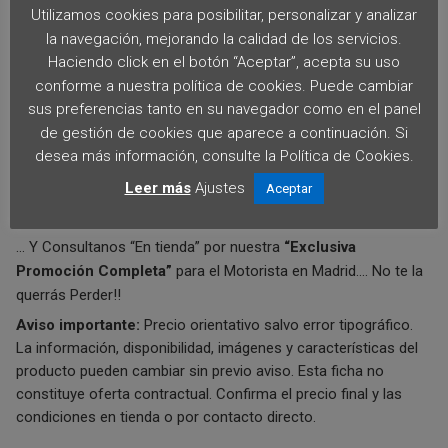
Utilizamos cookies para posibilitar, personalizar y analizar
–
Financiación
Especial.
la navegación, mejorando la calidad de los servicios.
–
Aceptamos
tu Moto Usada.
Haciendo click en el botón “Aceptar”, acepta su uso
–
Tenemos
La Mejor Promoción de Madrid. Consultanos.
conforme a nuestra política de cookies. Puede cambiar
–
Servicios
de entrega domicilio.
sus preferencias tanto en su navegador como en el panel
–
Super-Descuentos
en Boutique, accesorios y
de gestión de cookies que aparece a continuación. Si
mantenimiento.
desea más información, consulte la Política de Cookies.
–
Distribuimos
Oficialmente las Marcas:
Leer más
Ajustes
Aceptar
Aprilia, Honda, Yamaha, Suzuki, Kawasaki, Piaggio, Vespa,
Peugeot, kymco, Derbi y Sym.
… Y Consultanos “En tienda” por nuestra
“Exclusiva
Promoción Completa”
para el Motorista en Madrid…. No te la
querrás Perder!!
Aviso importante:
Precio orientativo salvo error tipográfico.
La información, disponibilidad, imágenes y características del
producto pueden cambiar sin previo aviso. Esta ficha no
constituye oferta contractual. Confirma el precio final y las
condiciones en tienda o por contacto directo.