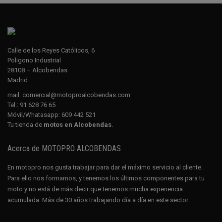
Calle de los Reyes Católicos, 6
Poligono Industrial
28108 – Alcobendas
Madrid.
mail:
comercial@motoproalcobendas.com
Tel.:
91 628 76 65
Móvil/Whatasapp:
609 442 521
Tu tienda de
motos en Alcobendas
.
Acerca de MOTOPRO ALCOBENDAS
En motopro nos gusta trabajar para dar el máximo servicio al cliente.
Para ello nos formamos, y tenemos los últimos componentes para tu
moto y no está de más decir que tenemos mucha experiencia
acumulada. Más de 30 años trabajando día a día en este sector.