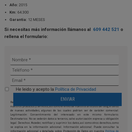
Año:
2015
Km:
64.300
Garantia:
12 MESES
Si necesitas más información llámanos al
609 442 521
o
rellena el formulario:
He leido y acepto la
Política de Privacidad
Responsable: Moto Franchising, s.l. Finalidad: la prestación y comercialización de
nuestros productos y servicios, así como el envío de nuestros artículos del blog, el aviso
de nuevas actividades, algunas de las cuales podrían ser de carácter comercial.
Legitimación: Consentimiento del interesado en este mismo formulario.
Destinatarios: No se cederán datos a terceros, salvo autorización expresa u obligación
legal. Derechos: Acceder, rectificar y suprimir los datos, así como otros derechos, como
se explica en la información adicional. Información adicional: Puede consultar la
información adicional y detallada sobre Protección de Datos en nuestra
Política de