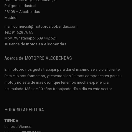
Poligono Industrial
28108 – Alcobendas
Madrid.
mail:
comercial@motoproalcobendas.com
Tel.:
91 628 76 65
Móvil/Whatasapp:
609 442 521
Tu tienda de
motos en Alcobendas
.
Acerca de MOTOPRO ALCOBENDAS
En motopro nos gusta trabajar para dar el máximo servicio al cliente.
Para ello nos formamos, y tenemos los últimos componentes para tu
moto y no está de más decir que tenemos mucha experiencia
acumulada. Más de 30 años trabajando día a día en este sector.
HORARIO APERTURA
TIENDA:
Lunes a Viernes: