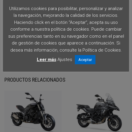
Utilizamos cookies para posibilitar, personalizar y analizar
DESCRIPCIÓN
la navegación, mejorando la calidad de los servicios.
Haciendo click en el botón “Aceptar”, acepta su uso
Aviso importante:
Precio orientativo salvo error tipográfico.
conforme a nuestra política de cookies. Puede cambiar
La información, disponibilidad, imágenes y características del
sus preferencias tanto en su navegador como en el panel
producto pueden cambiar sin previo aviso. Esta ficha no
de gestión de cookies que aparece a continuación. Si
constituye oferta contractual. Confirma el precio final y las
desea más información, consulte la Política de Cookies.
condiciones en tienda o por contacto directo.
Leer más
Ajustes
Aceptar
PRODUCTOS RELACIONADOS