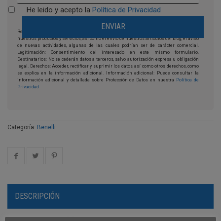
He leido y acepto la
Política de Privacidad
Responsable: Moto Franchising, s.l. Finalidad: la prestación y comercialización de
nuestros productos y servicios, así como el envío de nuestros artículos del blog, el aviso
de nuevas actividades, algunas de las cuales podrían ser de carácter comercial.
Legitimación: Consentimiento del interesado en este mismo formulario.
Destinatarios: No se cederán datos a terceros, salvo autorización expresa u obligación
legal. Derechos: Acceder, rectificar y suprimir los datos, así como otros derechos, como
se explica en la información adicional. Información adicional: Puede consultar la
información adicional y detallada sobre Protección de Datos en nuestra
Política de
Privacidad
Categoría:
Benelli
DESCRIPCIÓN
VALORACIONES (0)