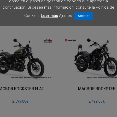
como en el panel de gestión de cookies que aparece a
recio final y las condiciones en tienda o por contacto directo.
continuación. Si desea más información, consulte la Política de
Cookies.
Leer más
Ajustes
Aceptar
ACBOR ROCKSTER FLAT
MACBOR ROCKSTER
2.599,00
€
2.499,00
€