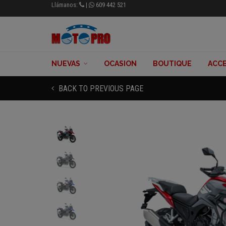
Llámanos:
|
609 442 521
NUEVAS
OCASION
BOUTIQUE
ACCE
BACK TO PREVIOUS PAGE