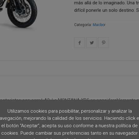
más allá de lo imaginado. Una tr
difícil ponerle un solo destino.
Categoría:
Macbor
vos motoristas con carné A2. La MONTANA XR5 es considerablemente m
yor cilindrada, es capaz de ofrecer un maýor radio de acción. Su m
Utilizamos cookies para posibilitar, personalizar y analizar la
a antibloqueo de frenada ABS, la transforman en una de las motocicl
avegación, mejorando la calidad de los servicios. Haciendo click 
el botón “Aceptar”, acepta su uso conforme a nuestra política de
cookies. Puede cambiar sus preferencias tanto en su navegador
ográfico. La información, disponibilidad, imágenes y características