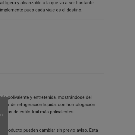
ail ligera y alcanzable a la que va a ser bastante
 Simplemente pues cada viaje es el destino.
ás polivalente y entretenida, mostrándose del
otor de refrigeración liquida, con homologación
etas de estilo trail más polivalentes.
en
 del producto pueden cambiar sin previo aviso. Esta