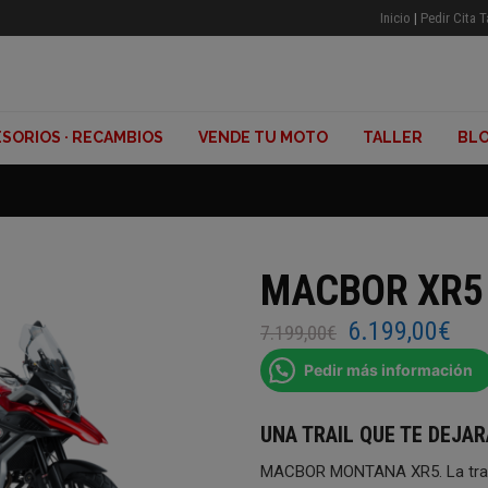
Inicio
|
Pedir Cita T
SORIOS · RECAMBIOS
VENDE TU MOTO
TALLER
BL
MACBOR XR5
6.199,00
€
El
El
7.199,00
€
precio
pre
Pedir más información
original
actu
era:
es:
7.199,00€.
6.1
UNA TRAIL QUE TE DEJA
MACBOR MONTANA XR5. La trail l