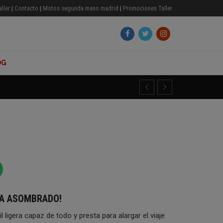
aller
|
Contacto
|
Motos segunda mano madrid
|
Promociones Taller
OG
cio
al
99,00€.
RA ASOMBRADO!
igera capaz de todo y presta para alargar el viaje