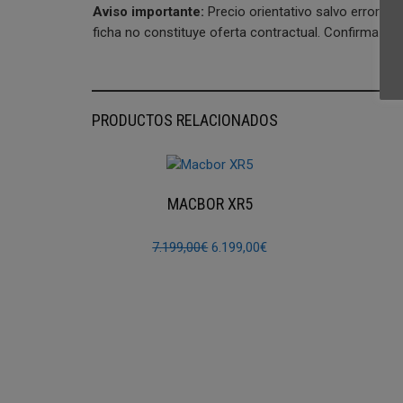
Aviso importante:
Precio orientativo salvo error tip
ficha no constituye oferta contractual. Confirma el p
PRODUCTOS RELACIONADOS
MACBOR XR5
El
El
7.199,00
€
6.199,00
€
precio
precio
original
actual
era:
es:
7.199,00€.
6.199,00€.