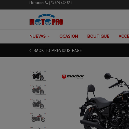
Llámanos:
|
609 442 521
NUEVAS
OCASION
BOUTIQUE
ACCE
BACK TO PREVIOUS PAGE