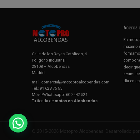
Acerca
En motopr
máximo se
formamos
Calle de los Reyes Católicos, 6
Poligono Industrial
componen
28108 – Alcobendas
decir qu
Madrid.
acumulad
día en es
mail:
comercial@motoproalcobendas.com
Tel.:
91 628 76 65
Móvil/Whatasapp:
609 442 521
Tu tienda de
motos en Alcobendas
.
© 2015-2026 Motopro Alcobendas. Desarrollado po