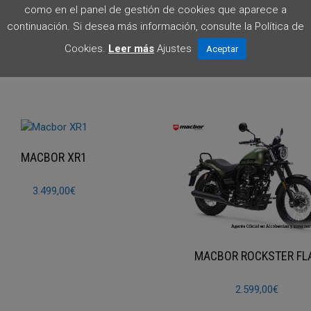
ográfico. La información, disponibilidad, imágenes y características
como en el panel de gestión de cookies que aparece a
recio final y las condiciones en tienda o por contacto directo.
continuación. Si desea más información, consulte la Política de
Cookies.
Leer más
Ajustes
Aceptar
MACBOR XR1
3.499,00
€
MACBOR ROCKSTER FL
2.599,00
€