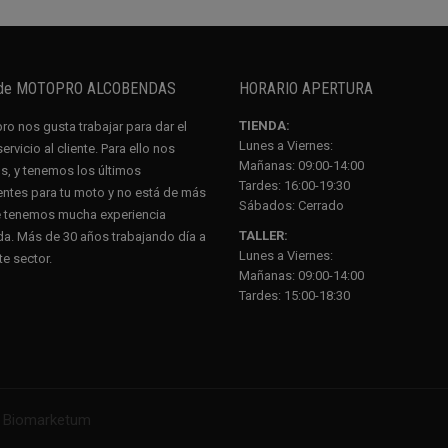
 de MOTOPRO ALCOBENDAS
HORARIO APERTURA
TIENDA:
o nos gusta trabajar para dar el
Lunes a Viernes:
rvicio al cliente. Para ello nos
Mañanas: 09:00-14:00
, y tenemos los últimos
Tardes: 16:00-19:30
tes para tu moto y no está de más
Sábados:
Cerrado
e tenemos mucha experiencia
TALLER:
a. Más de 30 años trabajando día a
Lunes a Viernes:
te sector.
Mañanas: 09:00-14:00
Tardes: 15:00-18:30
r Biomarketum