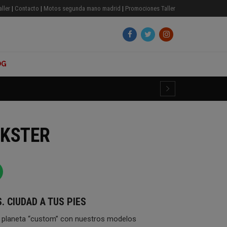
aller
|
Contacto
|
Motos segunda mano madrid
|
Promociones Taller
OG
KSTER
. CIUDAD A TUS PIES
el planeta “custom” con nuestros modelos