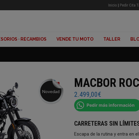
Inicio
|
Pedir Cita T
SORIOS · RECAMBIOS
VENDE TU MOTO
TALLER
BL
MACBOR ROC
Novedad
2.499,00
€
Pedir más información
CARRETERAS SIN LÍMITES
Escapa de la rutina y entra en 